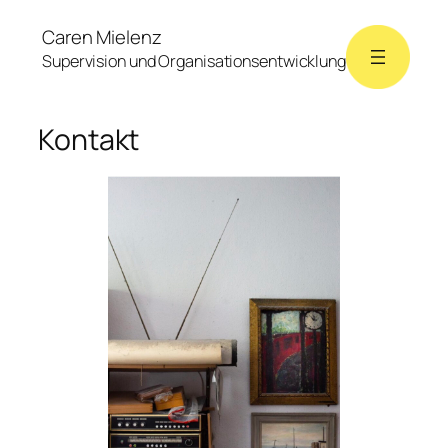
Zum
Caren Mielenz
Inhalt
Supervision und Organisationsentwicklung
springen
Kontakt